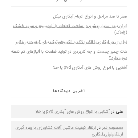
صفر تا صد مراحل و انواع انجام آبکاری نیکل
ایران برنز استیل پیشرو در ساخت قطعات با آلومینیوم و سرب خشک
(زاماک)
نوآوری در آبکاری با الکترولاک و الکتروفورتیک برای کیفیت بی‌نظیر
هات چمبر چیست و چه کاربردی در تولید قطعات با آلیاژهای کم نقطه
ذوب دارد؟
آشنایی با انواع روش های آبکاری pvd یا خلا
آخرین دیدگاه‌ها
علی
در
آشنایی با انواع روش های آبکاری pvd یا خلا
معصومه قمر
در
ارتقاء کیفیت ماشین‌ آلات کشاورزی با بهره‌ گیری
از تکنولوژی آبکاری