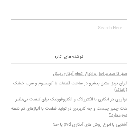
نوشته‌های تازه
صفر تا صد مراحل و انواع انجام آبکاری نیکل
ایران برنز استیل پیشرو در ساخت قطعات با آلومینیوم و سرب خشک
(زاماک)
نوآوری در آبکاری با الکترولاک و الکتروفورتیک برای کیفیت بی‌نظیر
هات چمبر چیست و چه کاربردی در تولید قطعات با آلیاژهای کم نقطه
ذوب دارد؟
آشنایی با انواع روش های آبکاری pvd یا خلا