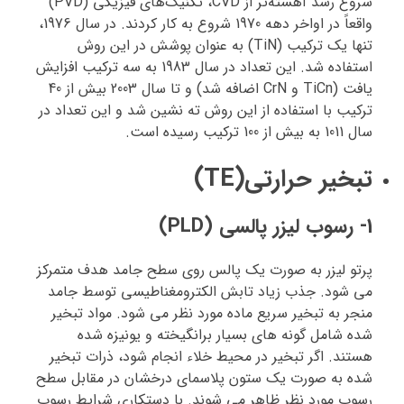
شروع رشد آهسته‌تر از CVD، تکنیک‌های فیزیکی (PVD)
واقعاً در اواخر دهه 1970 شروع به کار کردند. در سال 1976،
تنها یک ترکیب (TiN) به عنوان پوشش در این روش
استفاده شد. این تعداد در سال 1983 به سه ترکیب افزایش
یافت (TiCn و CrN اضافه شد) و تا سال 2003 بیش از 40
ترکیب با استفاده از این روش ته نشین شد و این تعداد در
سال 1011 به بیش از 100 ترکیب رسیده است.
تبخیر حرارتی(TE)
1- رسوب لیزر پالسی (PLD)
پرتو لیزر به صورت یک پالس روی سطح جامد هدف متمرکز
می شود. جذب زیاد تابش الکترومغناطیسی توسط جامد
منجر به تبخیر سریع ماده مورد نظر می شود. مواد تبخیر
شده شامل گونه های بسیار برانگیخته و یونیزه شده
هستند. اگر تبخیر در محیط خلاء انجام شود، ذرات تبخیر
شده به صورت یک ستون پلاسمای درخشان در مقابل سطح
رسوب مورد نظر ظاهر می شوند. با دستکاری شرایط رسوب