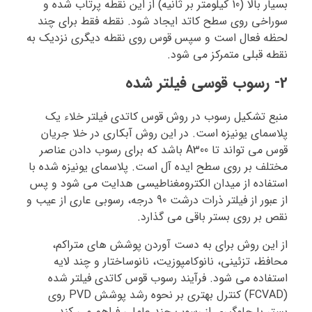
بسیار بالا (10 کیلومتر بر ثانیه) از این نقطه پرتاب شده و
سوراخی روی سطح کاتد ایجاد شود. نقطه فقط برای چند
لحظه فعال است و سپس قوس روی نقطه دیگری نزدیک به
نقطه قبلی متمرکز می شود.
2- رسوب قوسی فیلتر شده
منبع تشکیل رسوب در روش قوس کاتدی فیلتر خلاء یک
پلاسمای یونیزه است. در این روش آبکاری در خلا جریان
قوس می تواند تا A300 باشد که برای رسوب دادن عناصر
مختلف بر روی سطح ایده آل است. پلاسمای یونیزه شده با
استفاده از میدان الکترومغناطیسی هدایت می شود و پس
از عبور از فیلتر ذرات درشت 90 درجه، رسوبی عاری از عیب و
نقص بر روی بستر باقی می گذارد.
از این روش برای به دست آوردن پوشش های متراکم،
محافظ، تزئینی، نانوکامپوزیت، نانوساختار و چند لایه
استفاده می شود. فرآیند رسوب قوس کاتدی فیلتر شده
(FCVAD) کنترل بهتری بر نحوه رشد پوشش PVD روی
بستر با جلوگیری از رسوب چند عاملی فراهم می کند.